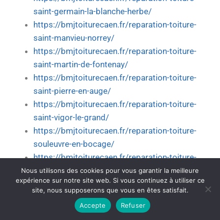
saint-germain-la-blanche-herbe/
https://bmjtoiturecaen.fr/reparation-toiture-
saint-manvieu-norrey/
https://bmjtoiturecaen.fr/reparation-toiture-
saint-martin-de-fontenay/
https://bmjtoiturecaen.fr/reparation-toiture-
saint-pierre-en-auge/
https://bmjtoiturecaen.fr/reparation-toiture-
saint-vigor-le-grand/
https://bmjtoiturecaen.fr/reparation-toiture-
souleuvre-en-bocage/
https://bmjtoiturecaen.fr/reparation-toiture-
thue-et-mue/
Nous utilisons des cookies pour vous garantir la meilleure
expérience sur notre site web. Si vous continuez à utiliser ce
https://bmjtoiturecaen.fr/reparation-toiture-
site, nous supposerons que vous en êtes satisfait.
trouville-sur-mer/
Accepte
Refuser
https://bmjtoiturecaen.fr/reparation-toiture-