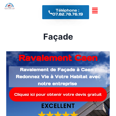
Téléphone :
07.82.78.76.19
Façade
Ravalement Caen
Ravalement de Façade à Caen :
Redonnez Vie à Votre Habitat avec
notre entreprise
Cliquez ici pour obtenir votre devis gratuit
EXCELLENT