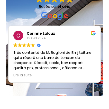
Basée sur
51 avis
e Laloux
Fabrice
2024
13 Avril 2024
de M. Boglioni de Bmj toiture
Très satisfait de la p
très rapide pour rép
ctif, fiable, bon rapport
toiture suite à un co
rofessionnel , efficace et
recommande.
 Je vous recommande
 entreprise. Corinne Laloux