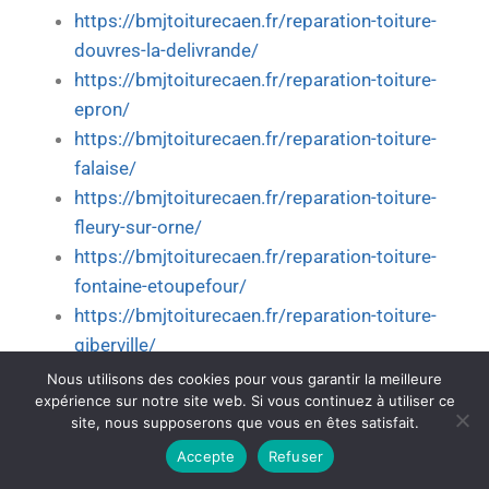
https://bmjtoiturecaen.fr/reparation-toiture-
douvres-la-delivrande/
https://bmjtoiturecaen.fr/reparation-toiture-
epron/
https://bmjtoiturecaen.fr/reparation-toiture-
falaise/
https://bmjtoiturecaen.fr/reparation-toiture-
fleury-sur-orne/
https://bmjtoiturecaen.fr/reparation-toiture-
fontaine-etoupefour/
https://bmjtoiturecaen.fr/reparation-toiture-
giberville/
https://bmjtoiturecaen.fr/reparation-toiture-
Nous utilisons des cookies pour vous garantir la meilleure
expérience sur notre site web. Si vous continuez à utiliser ce
hermanville-sur-mer/
site, nous supposerons que vous en êtes satisfait.
https://bmjtoiturecaen.fr/reparation-toiture-
Accepte
Refuser
herouville-saint-clair/