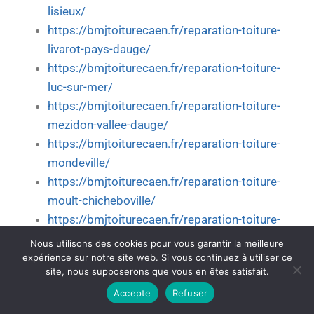
lisieux/
https://bmjtoiturecaen.fr/reparation-toiture-
livarot-pays-dauge/
https://bmjtoiturecaen.fr/reparation-toiture-
luc-sur-mer/
https://bmjtoiturecaen.fr/reparation-toiture-
mezidon-vallee-dauge/
https://bmjtoiturecaen.fr/reparation-toiture-
mondeville/
https://bmjtoiturecaen.fr/reparation-toiture-
moult-chicheboville/
https://bmjtoiturecaen.fr/reparation-toiture-
ouistreham/
Nous utilisons des cookies pour vous garantir la meilleure
https://bmjtoiturecaen.fr/reparation-toiture-
expérience sur notre site web. Si vous continuez à utiliser ce
site, nous supposerons que vous en êtes satisfait.
pont-leveque/
Accepte
Refuser
https://bmjtoiturecaen.fr/reparation-toiture-