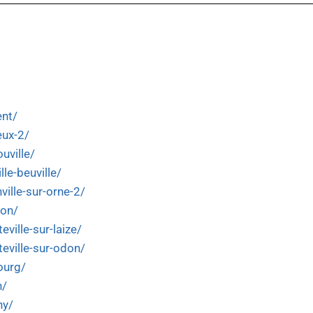
ent/
eux-2/
uville/
lle-beuville/
ville-sur-orne-2/
lon/
eville-sur-laize/
teville-sur-odon/
ourg/
n/
ny/