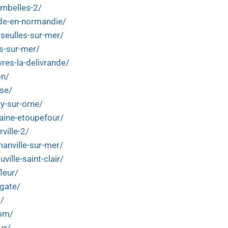
ombelles-2/
nde-en-normandie/
rseulles-sur-mer/
es-sur-mer/
res-la-delivrande/
on/
ise/
ry-sur-orne/
taine-etoupefour/
ville-2/
manville-sur-mer/
ville-saint-clair/
leur/
lgate/
2/
hom/
ux/