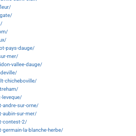
leur/
lgate/
2/
hom/
ux/
rot-pays-dauge/
sur-mer/
idon-vallee-dauge/
deville/
t-chicheboville/
streham/
t-leveque/
t-andre-sur-orne/
t-aubin-sur-mer/
t-contest-2/
nt-germain-la-blanche-herbe/