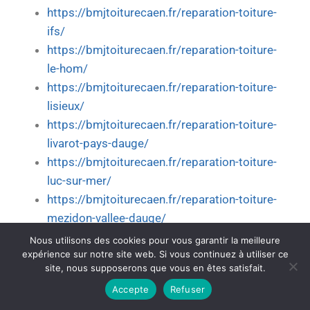
https://bmjtoiturecaen.fr/reparation-toiture-
ifs/
https://bmjtoiturecaen.fr/reparation-toiture-
le-hom/
https://bmjtoiturecaen.fr/reparation-toiture-
lisieux/
https://bmjtoiturecaen.fr/reparation-toiture-
livarot-pays-dauge/
https://bmjtoiturecaen.fr/reparation-toiture-
luc-sur-mer/
https://bmjtoiturecaen.fr/reparation-toiture-
mezidon-vallee-dauge/
https://bmjtoiturecaen.fr/reparation-toiture-
Nous utilisons des cookies pour vous garantir la meilleure
expérience sur notre site web. Si vous continuez à utiliser ce
mondeville/
site, nous supposerons que vous en êtes satisfait.
https://bmjtoiturecaen.fr/reparation-toiture-
Accepte
Refuser
moult-chicheboville/