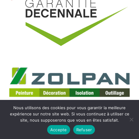
Nous utilisons des cookies pour vous garantir la meilleure
expérience sur notre site web. Si vous continuez à utiliser ce
site, nous supposerons que vous en êtes satisfait.
Accepte
Refuser