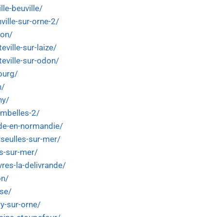
lle-beuville/
ville-sur-orne-2/
lon/
eville-sur-laize/
teville-sur-odon/
ourg/
n/
ny/
ombelles-2/
nde-en-normandie/
rseulles-sur-mer/
es-sur-mer/
res-la-delivrande/
on/
ise/
ry-sur-orne/