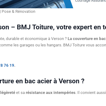
| Pose & Rénovation
on – BMJ Toiture, votre expert en t
ante, durable et économique à Verson ?
La couverture en bac
es comme les garages ou les hangars. BMJ Toiture vous acc
78 76 19
.
ture en bac acier à Verson ?
a
légèreté
et sa
résistance aux intempéries
. Il convient aus