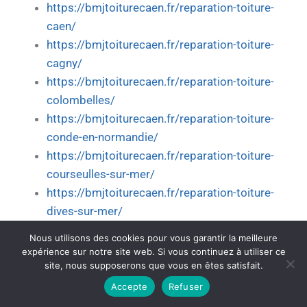
https://bmjtoiturecaen.fr/reparation-toiture-
caen/
https://bmjtoiturecaen.fr/reparation-toiture-
cagny/
https://bmjtoiturecaen.fr/reparation-toiture-
colombelles/
https://bmjtoiturecaen.fr/reparation-toiture-
conde-en-normandie/
https://bmjtoiturecaen.fr/reparation-toiture-
courseulles-sur-mer/
https://bmjtoiturecaen.fr/reparation-toiture-
dives-sur-mer/
https://bmjtoiturecaen.fr/reparation-toiture-
Nous utilisons des cookies pour vous garantir la meilleure
douvres-la-delivrande/
expérience sur notre site web. Si vous continuez à utiliser ce
site, nous supposerons que vous en êtes satisfait.
https://bmjtoiturecaen.fr/reparation-toiture-
epron/
Accepte
Refuser
https://bmjtoiturecaen.fr/reparation-toiture-