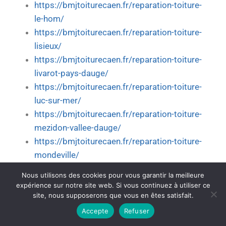
https://bmjtoiturecaen.fr/reparation-toiture-
le-hom/
https://bmjtoiturecaen.fr/reparation-toiture-
lisieux/
https://bmjtoiturecaen.fr/reparation-toiture-
livarot-pays-dauge/
https://bmjtoiturecaen.fr/reparation-toiture-
luc-sur-mer/
https://bmjtoiturecaen.fr/reparation-toiture-
mezidon-vallee-dauge/
https://bmjtoiturecaen.fr/reparation-toiture-
mondeville/
https://bmjtoiturecaen.fr/reparation-toiture-
Nous utilisons des cookies pour vous garantir la meilleure
moult-chicheboville/
expérience sur notre site web. Si vous continuez à utiliser ce
https://bmjtoiturecaen.fr/reparation-toiture-
site, nous supposerons que vous en êtes satisfait.
ouistreham/
Accepte
Refuser
https://bmjtoiturecaen.fr/reparation-toiture-