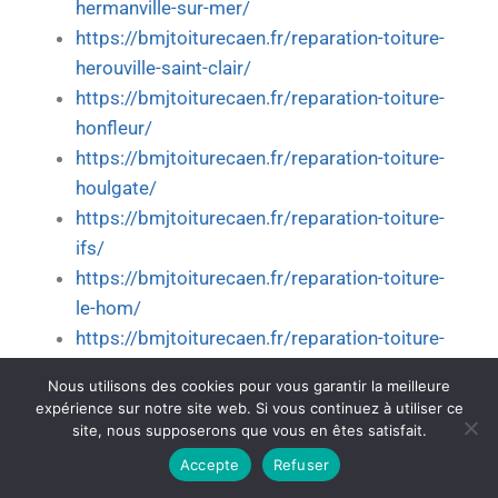
hermanville-sur-mer/
https://bmjtoiturecaen.fr/reparation-toiture-
herouville-saint-clair/
https://bmjtoiturecaen.fr/reparation-toiture-
honfleur/
https://bmjtoiturecaen.fr/reparation-toiture-
houlgate/
https://bmjtoiturecaen.fr/reparation-toiture-
ifs/
https://bmjtoiturecaen.fr/reparation-toiture-
le-hom/
https://bmjtoiturecaen.fr/reparation-toiture-
lisieux/
Nous utilisons des cookies pour vous garantir la meilleure
https://bmjtoiturecaen.fr/reparation-toiture-
expérience sur notre site web. Si vous continuez à utiliser ce
livarot-pays-dauge/
site, nous supposerons que vous en êtes satisfait.
https://bmjtoiturecaen.fr/reparation-toiture-
Accepte
Refuser
luc-sur-mer/