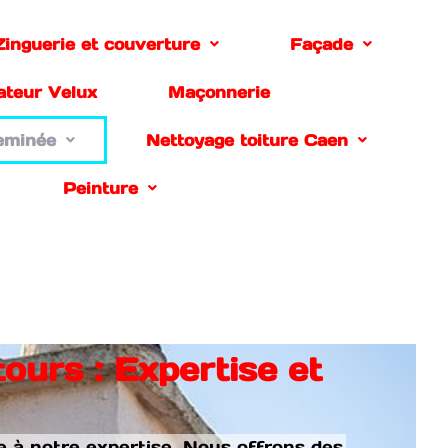
Zinguerie et couverture
Façade
lateur Velux
Maçonnerie
eminée
Nettoyage toiture Caen
Peinture
urs : Expertise et
ce à notre expertise. Nous offrons des