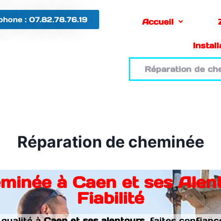
phone : 07.82.78.76.19
Accueil
Instal
Réparation de ch
Réparation de cheminée
minée à Caen et ses Alento
Fiabilité
 qualité à
Caen et ses alentours
, faites confian