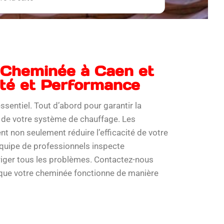
temps d’expliquer chaque étape du
processus et ont répondu à toutes mes
uestions. Le chantier était toujours
ropre et organisé. Je suis impressionné
ar la qualité du travail réalisé et je
recommande vivement BM toiture pour
tous vos besoins en matière de
 Cheminée à Caen et
couverture.
ité et Performance
ssentiel. Tout d’abord pour garantir la
 de votre système de chauffage. Les
nt non seulement réduire l’efficacité de votre
équipe de professionnels inspecte
rriger tous les problèmes. Contactez-nous
s que votre cheminée fonctionne de manière