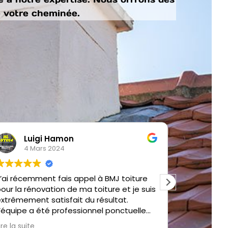
e votre cheminée.
Luigi Hamon
Vio
4 Mars 2024
5 J
’ai récemment fais appel à BMJ toiture
Entreprise
our la rénovation de ma toiture et je suis
Je recom
xtrêmement satisfait du résultat.
’équipe a été professionnel ponctuelle
st très instructif au détail. Ils ont pris le
ire la suite