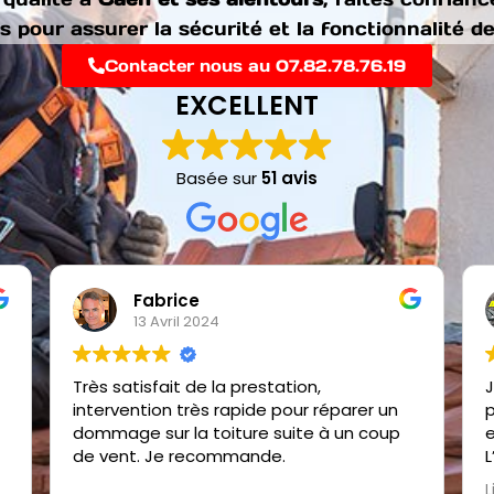
s pour assurer la sécurité et la fonctionnalité d
Contacter nous au 07.82.78.76.19
EXCELLENT
Basée sur
51 avis
Fabrice
13 Avril 2024
Très satisfait de la prestation,
J
intervention très rapide pour réparer un
p
t
dommage sur la toiture suite à un coup
e
de vent. Je recommande.
L
e
L