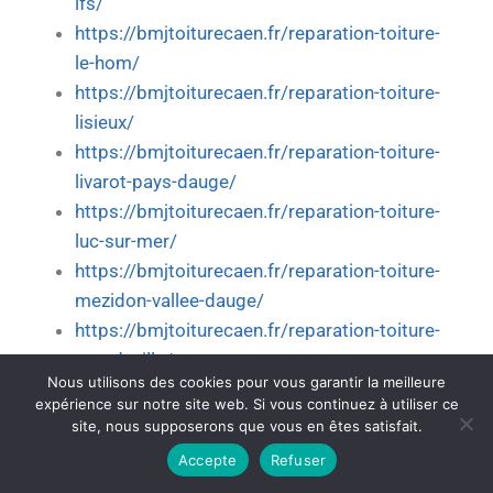
ifs/
https://bmjtoiturecaen.fr/reparation-toiture-
le-hom/
https://bmjtoiturecaen.fr/reparation-toiture-
lisieux/
https://bmjtoiturecaen.fr/reparation-toiture-
livarot-pays-dauge/
https://bmjtoiturecaen.fr/reparation-toiture-
luc-sur-mer/
https://bmjtoiturecaen.fr/reparation-toiture-
mezidon-vallee-dauge/
https://bmjtoiturecaen.fr/reparation-toiture-
mondeville/
Nous utilisons des cookies pour vous garantir la meilleure
https://bmjtoiturecaen.fr/reparation-toiture-
expérience sur notre site web. Si vous continuez à utiliser ce
moult-chicheboville/
site, nous supposerons que vous en êtes satisfait.
https://bmjtoiturecaen.fr/reparation-toiture-
Accepte
Refuser
ouistreham/