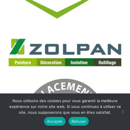
Nous utilisons des cookies pour vous garantir la meilleure
expérience sur notre site web. Si vous continuez à utiliser ce
site, nous supposerons que vous en êtes satisfait.
Accepte
Refuser