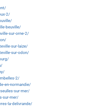
ent/
eux-2/
uville/
lle-beuville/
ville-sur-orne-2/
lon/
eville-sur-laize/
teville-sur-odon/
ourg/
n/
ny/
ombelles-2/
nde-en-normandie/
rseulles-sur-mer/
es-sur-mer/
res-la-delivrande/