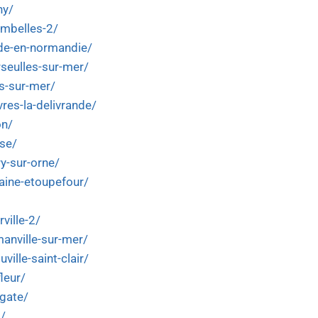
ny/
ombelles-2/
nde-en-normandie/
rseulles-sur-mer/
es-sur-mer/
res-la-delivrande/
on/
ise/
ry-sur-orne/
taine-etoupefour/
ville-2/
manville-sur-mer/
ville-saint-clair/
leur/
lgate/
2/