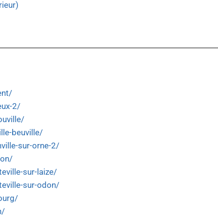
rieur)
ent/
eux-2/
uville/
lle-beuville/
ville-sur-orne-2/
lon/
eville-sur-laize/
teville-sur-odon/
ourg/
n/