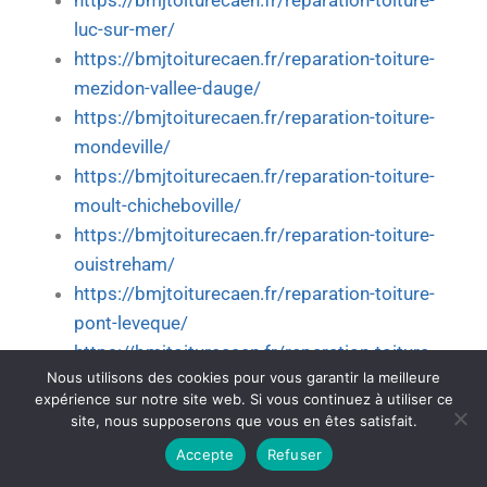
https://bmjtoiturecaen.fr/reparation-toiture-
luc-sur-mer/
https://bmjtoiturecaen.fr/reparation-toiture-
mezidon-vallee-dauge/
https://bmjtoiturecaen.fr/reparation-toiture-
mondeville/
https://bmjtoiturecaen.fr/reparation-toiture-
moult-chicheboville/
https://bmjtoiturecaen.fr/reparation-toiture-
ouistreham/
https://bmjtoiturecaen.fr/reparation-toiture-
pont-leveque/
https://bmjtoiturecaen.fr/reparation-toiture-
Nous utilisons des cookies pour vous garantir la meilleure
saint-andre-sur-orne/
expérience sur notre site web. Si vous continuez à utiliser ce
https://bmjtoiturecaen.fr/reparation-toiture-
site, nous supposerons que vous en êtes satisfait.
saint-aubin-sur-mer/
Accepte
Refuser
https://bmjtoiturecaen.fr/reparation-toiture-