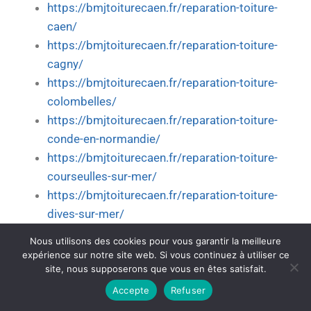
https://bmjtoiturecaen.fr/reparation-toiture-
caen/
https://bmjtoiturecaen.fr/reparation-toiture-
cagny/
https://bmjtoiturecaen.fr/reparation-toiture-
colombelles/
https://bmjtoiturecaen.fr/reparation-toiture-
conde-en-normandie/
https://bmjtoiturecaen.fr/reparation-toiture-
courseulles-sur-mer/
https://bmjtoiturecaen.fr/reparation-toiture-
dives-sur-mer/
https://bmjtoiturecaen.fr/reparation-toiture-
Nous utilisons des cookies pour vous garantir la meilleure
douvres-la-delivrande/
expérience sur notre site web. Si vous continuez à utiliser ce
site, nous supposerons que vous en êtes satisfait.
https://bmjtoiturecaen.fr/reparation-toiture-
epron/
Accepte
Refuser
https://bmjtoiturecaen.fr/reparation-toiture-