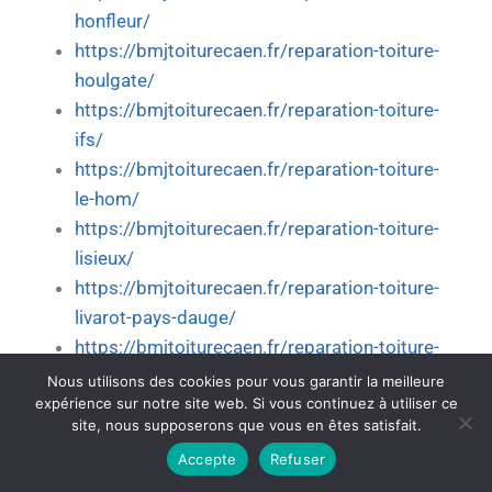
honfleur/
https://bmjtoiturecaen.fr/reparation-toiture-
houlgate/
https://bmjtoiturecaen.fr/reparation-toiture-
ifs/
https://bmjtoiturecaen.fr/reparation-toiture-
le-hom/
https://bmjtoiturecaen.fr/reparation-toiture-
lisieux/
https://bmjtoiturecaen.fr/reparation-toiture-
livarot-pays-dauge/
https://bmjtoiturecaen.fr/reparation-toiture-
luc-sur-mer/
Nous utilisons des cookies pour vous garantir la meilleure
expérience sur notre site web. Si vous continuez à utiliser ce
https://bmjtoiturecaen.fr/reparation-toiture-
site, nous supposerons que vous en êtes satisfait.
mezidon-vallee-dauge/
Accepte
Refuser
https://bmjtoiturecaen.fr/reparation-toiture-