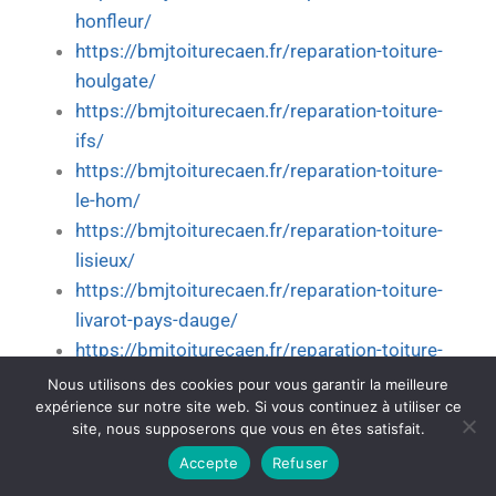
honfleur/
https://bmjtoiturecaen.fr/reparation-toiture-
houlgate/
https://bmjtoiturecaen.fr/reparation-toiture-
ifs/
https://bmjtoiturecaen.fr/reparation-toiture-
le-hom/
https://bmjtoiturecaen.fr/reparation-toiture-
lisieux/
https://bmjtoiturecaen.fr/reparation-toiture-
livarot-pays-dauge/
https://bmjtoiturecaen.fr/reparation-toiture-
luc-sur-mer/
Nous utilisons des cookies pour vous garantir la meilleure
expérience sur notre site web. Si vous continuez à utiliser ce
https://bmjtoiturecaen.fr/reparation-toiture-
site, nous supposerons que vous en êtes satisfait.
mezidon-vallee-dauge/
Accepte
Refuser
https://bmjtoiturecaen.fr/reparation-toiture-