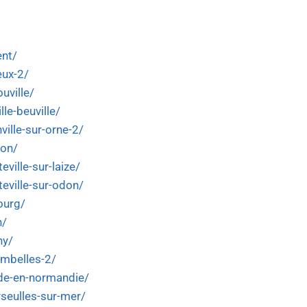
ent/
eux-2/
uville/
lle-beuville/
ville-sur-orne-2/
lon/
eville-sur-laize/
teville-sur-odon/
ourg/
n/
ny/
ombelles-2/
nde-en-normandie/
rseulles-sur-mer/