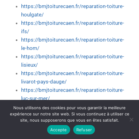
https://bmjtoiturecaen.fr/reparation-toiture-
houlgate/
https://bmjtoiturecaen.fr/reparation-toiture-
ifs/
https://bmjtoiturecaen.fr/reparation-toiture-
le-hom/
https://bmjtoiturecaen.fr/reparation-toiture-
lisieux/
https://bmjtoiturecaen.fr/reparation-toiture-
livarot-pays-dauge/
https://bmjtoiturecaen.fr/reparation-toiture-
luc-sur-mer/
https://bmjtoiturecaen.fr/reparation-toiture-
Nous utilisons des cookies pour vous garantir la meilleure
expérience sur notre site web. Si vous continuez à utiliser ce
mezidon-vallee-dauge/
site, nous supposerons que vous en êtes satisfait.
https://bmjtoiturecaen.fr/reparation-toiture-
Accepte
Refuser
mondeville/