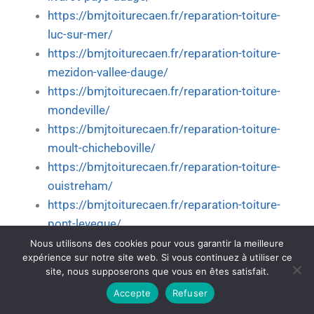
https://bmjtoiturecaen.fr/reparation-toiture-
luc-sur-mer/
https://bmjtoiturecaen.fr/reparation-toiture-
mezidon-vallee-dauge/
https://bmjtoiturecaen.fr/reparation-toiture-
mondeville/
https://bmjtoiturecaen.fr/reparation-toiture-
moult-chicheboville/
https://bmjtoiturecaen.fr/reparation-toiture-
ouistreham/
https://bmjtoiturecaen.fr/reparation-toiture-
pont-leveque/
https://bmjtoiturecaen.fr/reparation-toiture-
Nous utilisons des cookies pour vous garantir la meilleure
expérience sur notre site web. Si vous continuez à utiliser ce
saint-andre-sur-orne/
site, nous supposerons que vous en êtes satisfait.
https://bmjtoiturecaen.fr/reparation-toiture-
Accepte
Refuser
saint-aubin-sur-mer/