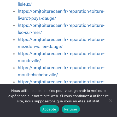
lisieux/
https://bmjtoiturecaen.fr/reparation-toiture-
livarot-pays-dauge/
https://bmjtoiturecaen.fr/reparation-toiture-
luc-sur-mer/
https://bmjtoiturecaen.fr/reparation-toiture-
mezidon-vallee-dauge/
https://bmjtoiturecaen.fr/reparation-toiture-
mondeville/
https://bmjtoiturecaen.fr/reparation-toiture-
moult-chicheboville/
https://bmjtoiturecaen.fr/reparation-toiture-
ouistreham/
Nous utilisons des cookies pour vous garantir la meilleure
https://bmjtoiturecaen.fr/reparation-toiture-
expérience sur notre site web. Si vous continuez à utiliser ce
site, nous supposerons que vous en êtes satisfait.
pont-leveque/
Accepte
Refuser
https://bmjtoiturecaen.fr/reparation-toiture-