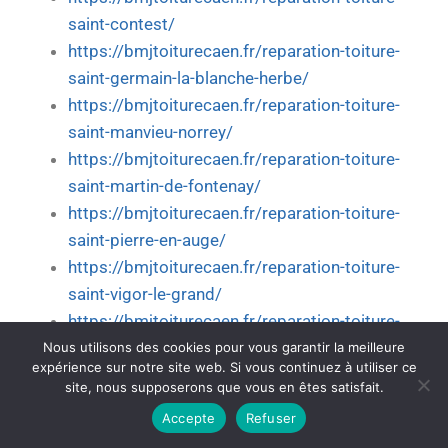
saint-contest/
https://bmjtoiturecaen.fr/reparation-toiture-
saint-germain-la-blanche-herbe/
https://bmjtoiturecaen.fr/reparation-toiture-
saint-manvieu-norrey/
https://bmjtoiturecaen.fr/reparation-toiture-
saint-martin-de-fontenay/
https://bmjtoiturecaen.fr/reparation-toiture-
saint-pierre-en-auge/
https://bmjtoiturecaen.fr/reparation-toiture-
saint-vigor-le-grand/
https://bmjtoiturecaen.fr/reparation-toiture-
souleuvre-en-bocage/
Nous utilisons des cookies pour vous garantir la meilleure
expérience sur notre site web. Si vous continuez à utiliser ce
https://bmjtoiturecaen.fr/reparation-toiture-
site, nous supposerons que vous en êtes satisfait.
thue-et-mue/
Accepte
Refuser
https://bmjtoiturecaen.fr/reparation-toiture-