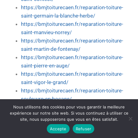
https://bmjtoiturecaen.fr/reparation-toiture-
saint-germain-la-blanche-herbe/
https://bmjtoiturecaen.fr/reparation-toiture-
saint-manvieu-norrey/
https://bmjtoiturecaen.fr/reparation-toiture-
saint-martin-de-fontenay/
https://bmjtoiturecaen.fr/reparation-toiture-
saint-pierre-en-auge/
https://bmjtoiturecaen.fr/reparation-toiture-
saint-vigor-le-grand/
https://bmjtoiturecaen.fr/reparation-toiture-
souleuvre-en-bocage/
https://bmjtoiturecaen.fr/reparation-toiture-
Nous utilisons des cookies pour vous garantir la meilleure
expérience sur notre site web. Si vous continuez à utiliser ce
thue-et-mue/
site, nous supposerons que vous en êtes satisfait.
https://bmjtoiturecaen.fr/reparation-toiture-
Accepte
Refuser
trouville-sur-mer/